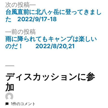
リ
次
次の投稿
ー:
の
台風直前に北八ヶ岳に登ってきまし
投
投
た 2022/9/17-18
稿
稿:
前
前の投稿
ナ
の
雨に降られてもキャンプは楽しい
投
のだ！ 2022/8/20,21
ビ
稿:
ゲ
ー
ディスカッションに参
シ
加
ョ
ン
1件のコメント