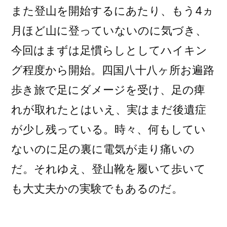
し
また登山を開始するにあたり、もう4ヵ
で
月ほど山に登っていないのに気づき、
低
今回はまずは足慣らしとしてハイキン
山
の
グ程度から開始。四国八十八ヶ所お遍路
弘
歩き旅で足にダメージを受け、足の痺
法
れが取れたとはいえ、実はまだ後遺症
山
を
が少し残っている。時々、何もしてい
縦
ないのに足の裏に電気が走り痛いの
走
2022/8/23
だ。それゆえ、登山靴を履いて歩いて
へ
も大丈夫かの実験でもあるのだ。
の