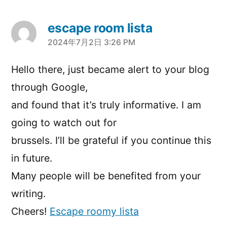
escape room lista
2024年7月2日 3:26 PM
さ
ん
Hello there, just became alert to your blog
の
through Google,
発
and found that it’s truly informative. I am
going to watch out for
言:
brussels. I’ll be grateful if you continue this
in future.
Many people will be benefited from your
writing.
Cheers!
Escape roomy lista