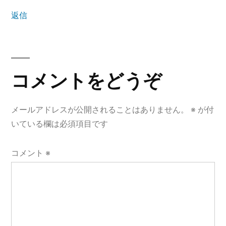
返信
コ
メ
コメントをどうぞ
ン
メールアドレスが公開されることはありません。
※
が付
ト
いている欄は必須項目です
を
ど
コメント
※
う
ぞ