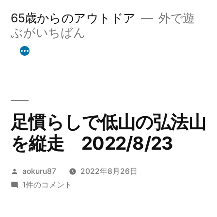
コ
65歳からのアウトドア
外で遊
ン
ぶがいちばん
テ
ン
ツ
へ
足慣らしで低山の弘法山
ス
を縦走 2022/8/23
キ
ッ
投
aokuru87
2022年8月26日
プ
稿
足
1件のコメント
者:
慣
ら