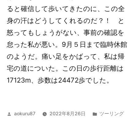
ると確信して歩いてきたのに、この全
身の汗はどうしてくれるのだ？！ と
怒ってもしょうがない、事前の確認を
怠った私が悪い。9月５日まで臨時休館
のようだ。痛い足をかばって、私は帰
宅の道についた。この日の歩行距離は
17123m、歩数は24472歩でした。
投
カ
aokuru87
2022年8月26日
ツーリング
稿
テ
者:
ゴ