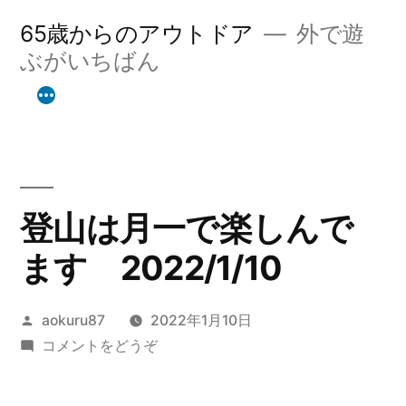
コ
65歳からのアウトドア
外で遊
ン
ぶがいちばん
テ
ン
ツ
へ
登山は月一で楽しんで
ス
ます 2022/1/10
キ
ッ
投
aokuru87
2022年1月10日
プ
稿
(登
コメントをどうぞ
者:
山
は