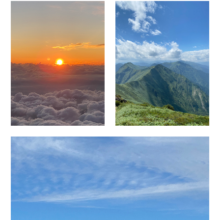
月
一
で
楽
し
ん
で
ま
す
2022/1/10)