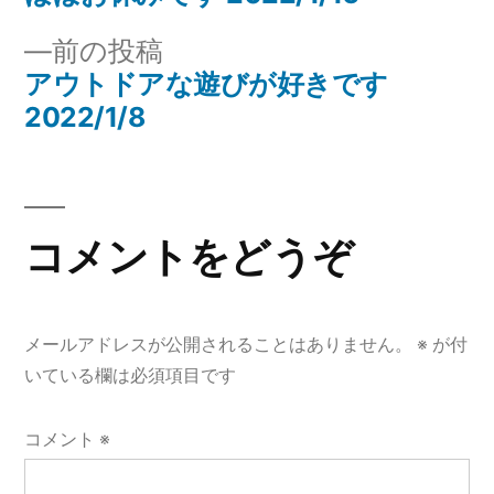
稿
稿:
前
前の投稿
ナ
の
アウトドアな遊びが好きです
投
2022/1/8
ビ
稿:
ゲ
ー
コメントをどうぞ
シ
ョ
メールアドレスが公開されることはありません。
※
が付
ン
いている欄は必須項目です
コメント
※