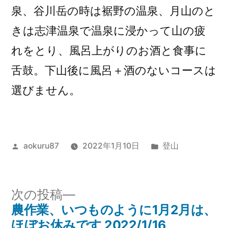
泉、谷川岳の時は裾野の温泉、月山のと
きは志津温泉で温泉に浸かって山の疲
れをとり、風呂上がりのお酒と食事に
舌鼓。下山後に風呂＋酒のないコースは
選びません。
投
カ
aokuru87
2022年1月10日
登山
稿
テ
者:
ゴ
リ
次
次の投稿
ー:
の
農作業、いつものように1月2月は、
投
投
ほぼお休みです 2022/1/16