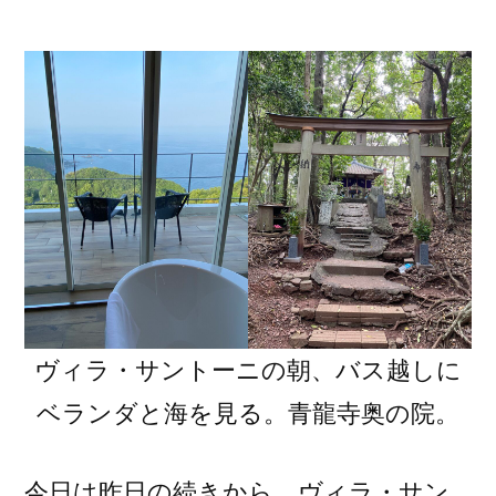
者:
国
八
十
八
ヶ
所
お
遍
路
歩
き
旅
ヴィラ・サントーニの朝、バス越しに
16
日
ベランダと海を見る。青龍寺奥の院。
目
2022/5/25)
今日は昨日の続きから。ヴィラ・サン