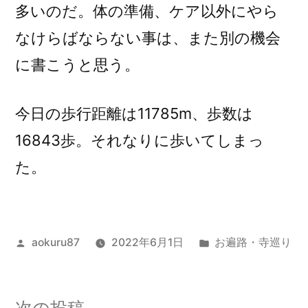
多いのだ。体の準備、ケア以外にやら
なけらばならない事は、また別の機会
に書こうと思う。
今日の歩行距離は11785m、歩数は
16843歩。それなりに歩いてしまっ
た。
投
カ
aokuru87
2022年6月1日
お遍路・寺巡り
稿
テ
者:
ゴ
リ
次