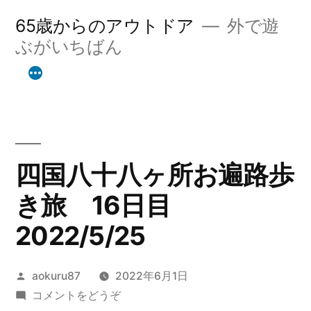
コ
65歳からのアウトドア
外で遊
ン
ぶがいちばん
テ
ン
ツ
へ
四国八十八ヶ所お遍路歩
ス
き旅 16日目
キ
2022/5/25
ッ
プ
投
aokuru87
2022年6月1日
稿
(四
コメントをどうぞ