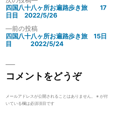
次の投稿
ー:
の
四国八十八ヶ所お遍路歩き旅 17
投
投
日目 2022/5/26
稿
稿:
前
前の投稿
ナ
の
四国八十八ヶ所お遍路歩き旅 15日
投
目 2022/5/24
ビ
稿:
ゲ
ー
コメントをどうぞ
シ
ョ
メールアドレスが公開されることはありません。
※
が付
ン
いている欄は必須項目です