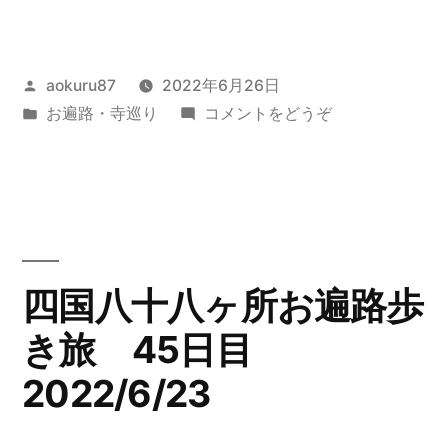
国
八
投
aokuru87
2022年6月26日
十
稿
カ
(四
お遍路・寺巡り
コメントをどうぞ
八
者:
テ
国
ヶ
ゴ
八
リ
十
所
ー:
八
お
ヶ
所
遍
四国八十八ヶ所お遍路歩
お
路
き旅 45日目
遍
歩
路
2022/6/23
歩
き
き
旅