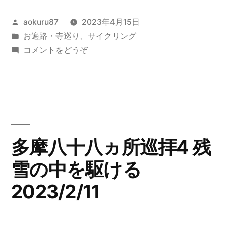
八
投
aokuru87
2023年4月15日
十
稿
カ
お遍路・寺巡り
、
サイクリング
八
者:
テ
(多
コメントをどうぞ
ヵ
ゴ
摩
リ
八
所
ー:
十
5
八
ヵ
曇
所
多摩八十八ヵ所巡拝4 残
り
5
空
雪の中を駆ける
曇
り
の
2023/2/11
空
中
の
中
を