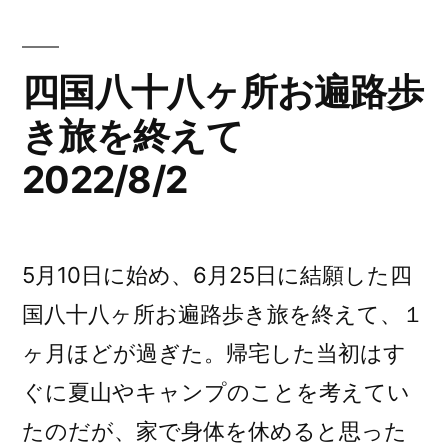
巡
八
ヶ
拝
所
四国八十八ヶ所お遍路歩
を
巡
バ
き旅を終えて
拝
を
イ
2022/8/2
バ
ス
イ
ス
ク
ク
5月10日に始め、6月25日に結願した四
ル
ル
国八十八ヶ所お遍路歩き旅を終えて、１
1
1
2022/9/28)
ヶ月ほどが過ぎた。帰宅した当初はす
2022/9/28”
ぐに夏山やキャンプのことを考えてい
の
たのだが、家で身体を休めると思った