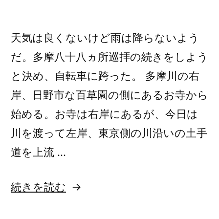
天気は良くないけど雨は降らないよう
だ。多摩八十八ヵ所巡拝の続きをしよう
と決め、自転車に跨った。 多摩川の右
岸、日野市な百草園の側にあるお寺から
始める。お寺は右岸にあるが、今日は
川を渡って左岸、東京側の川沿いの土手
道を上流 …
“多
続きを読む
摩