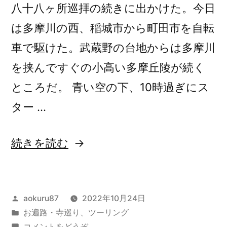
八十八ヶ所巡拝の続きに出かけた。今日
駆
駆
け
は多摩川の西、稲城市から町田市を自転
け
る
車で駆けた。武蔵野の台地からは多摩川
る
2023/2/11)
を挟んですぐの小高い多摩丘陵が続く
2023/2/11”
ところだ。 青い空の下、10時過ぎにス
の
ター …
“多
続きを読む
摩
八
投
aokuru87
2022年10月24日
十
稿
カ
お遍路・寺巡り
、
ツーリング
八
者:
テ
(多
コメントをどうぞ