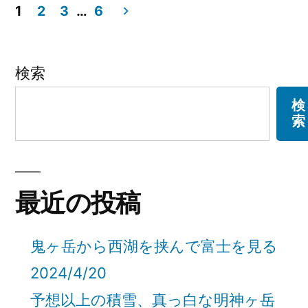
ヶ
ゴ
八
1
2
3
…
6
リ
十
投
所
ー:
八
お
稿
ヶ
検索
所
遍
の
検
お
路
索
ペ
遍
歩
路
ー
歩
き
き
ジ
最近の投稿
旅
旅
送
44
44
日
鬼ヶ岳から西湖を挟んで富士を見る
り
日
目
2024/4/20
目
2022/6/22)
予想以上の積雪、真っ白な明神ヶ岳
2022/6/22”