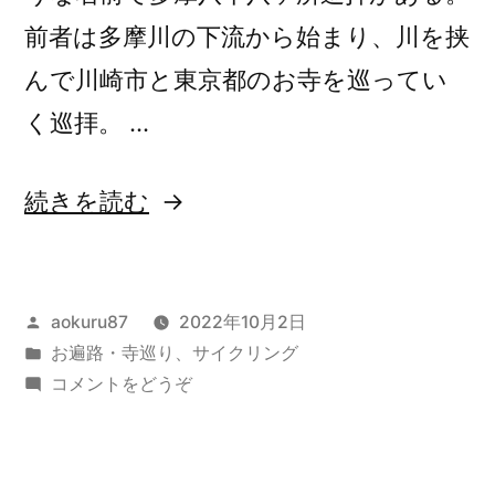
再
前者は多摩川の下流から始まり、川を挟
度
再
駆
んで川崎市と東京都のお寺を巡ってい
度
け
く巡拝。 …
駆
る
2022/10/2)
け
“多
続きを読む
る
摩
2022/10/2”
八
の
投
aokuru87
2022年10月2日
十
稿
カ
お遍路・寺巡り
、
サイクリング
八
者:
テ
(多
コメントをどうぞ
ヶ
ゴ
摩
リ
八
所
ー:
十