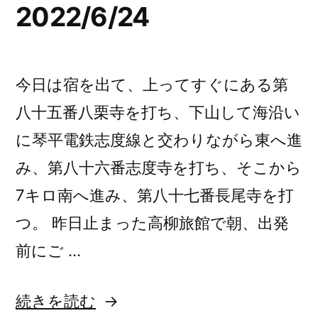
2022/6/24
歩
き
き
旅
旅
47
47
今日は宿を出て、上ってすぐにある第
日
日
八十五番八栗寺を打ち、下山して海沿い
目
目
2022/6/25
に琴平電鉄志度線と交わりながら東へ進
へ
2022/6/25”
み、第八十六番志度寺を打ち、そこから
の
の
7キロ南へ進み、第八十七番長尾寺を打
つ。 昨日止まった高柳旅館で朝、出発
前にご …
“四
続きを読む