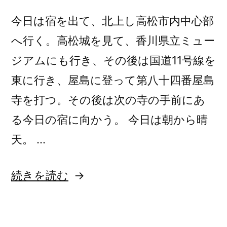
旅
46
46
今日は宿を出て、北上し高松市内中心部
日
日
へ行く。高松城を見て、香川県立ミュー
目
目
2022/6/24)
ジアムにも行き、その後は国道11号線を
2022/6/24”
東に行き、屋島に登って第八十四番屋島
の
寺を打つ。その後は次の寺の手前にあ
る今日の宿に向かう。 今日は朝から晴
天。 …
“四
続きを読む
国
八