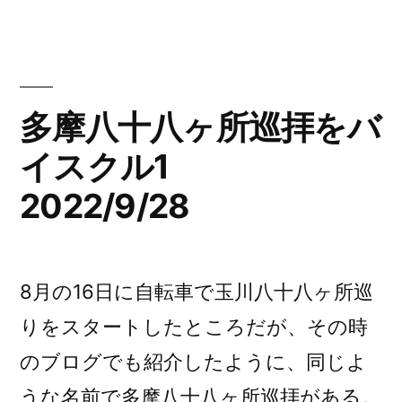
リ
八
所
ー:
十
巡
八
ヶ
拝
所
多摩八十八ヶ所巡拝をバ
2
巡
天
イスクル1
拝
2
文
2022/9/28
天
台
文
台
が
が
8月の16日に自転車で玉川八十八ヶ所巡
気
気
りをスタートしたところだが、その時
に
に
な
のブログでも紹介したように、同じよ
な
り
うな名前で多摩八十八ヶ所巡拝がある。
り