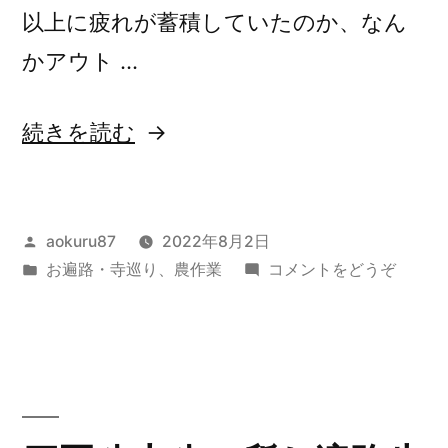
以上に疲れが蓄積していたのか、なん
かアウト …
“四
続きを読む
国
八
投
aokuru87
2022年8月2日
十
稿
カ
(四
お遍路・寺巡り
、
農作業
コメントをどうぞ
八
者:
テ
国
ヶ
ゴ
八
リ
十
所
ー:
八
お
ヶ
所
遍