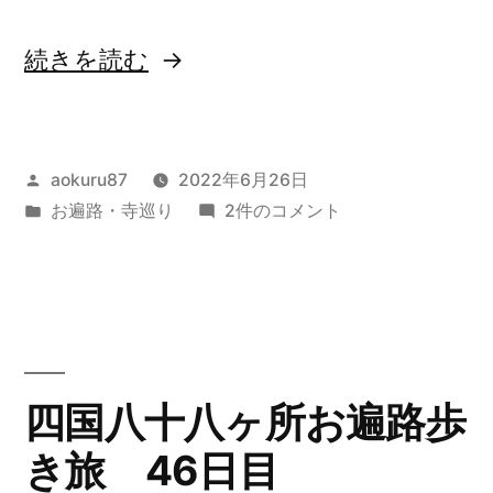
“四
続きを読む
国
八
投
aokuru87
2022年6月26日
十
稿
カ
四
お遍路・寺巡り
2件のコメント
八
者:
テ
国
ヶ
ゴ
八
リ
十
所
ー:
八
お
ヶ
所
遍
四国八十八ヶ所お遍路歩
お
路
き旅 46日目
遍
歩
路