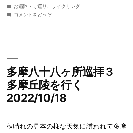
稿
カ
お遍路・寺巡り
、
サイクリング
八
者:
テ
(多
コメントをどうぞ
ヵ
ゴ
摩
リ
八
所
ー:
十
巡
八
ヵ
拝
所
多摩八十八ヶ所巡拝３
4
巡
残
多摩丘陵を行く
拝
4
雪
2022/10/18
残
の
雪
の
中
中
秋晴れの見本の様な天気に誘われて多摩
を
を