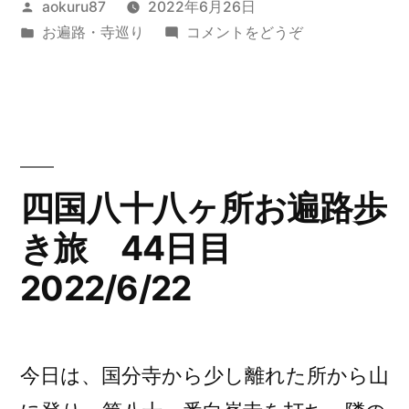
投
aokuru87
2022年6月26日
十
稿
カ
(四
お遍路・寺巡り
コメントをどうぞ
八
者:
テ
国
ヶ
ゴ
八
リ
十
所
ー:
八
お
ヶ
所
遍
四国八十八ヶ所お遍路歩
お
路
き旅 44日目
遍
歩
路
2022/6/22
歩
き
き
旅
旅
45
45
今日は、国分寺から少し離れた所から山
日
日