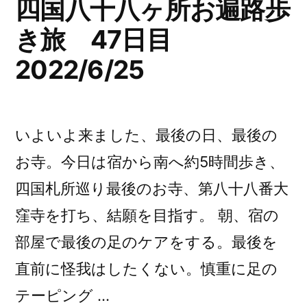
四国八十八ヶ所お遍路歩
お
路
き旅 47日目
遍
歩
路
2022/6/25
歩
き
き
旅
旅
を
を
いよいよ来ました、最後の日、最後の
終
終
お寺。今日は宿から南へ約5時間歩き、
え
え
て
四国札所巡り最後のお寺、第八十八番大
2022/8
て
窪寺を打ち、結願を目指す。 朝、宿の
2022/8/2”
部屋で最後の足のケアをする。最後を
の
直前に怪我はしたくない。慎重に足の
テーピング …