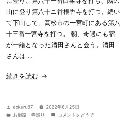
に登り、第八十一番白峯寺を打ち、隣の
目
目
2022/6/23)
山に登り第八十ニ番根香寺を打つ。続い
2022/6/23”
て下山して、高松市の一宮町にある第八
の
十三番一宮寺を打つ。 朝、奇遇にも宿
が一緒となった清田さんと会う。清田
さんは …
“四
続きを読む
国
八
投
aokuru87
2022年6月25日
十
稿
カ
(四
お遍路・寺巡り
コメントをどうぞ
八
者:
テ
国