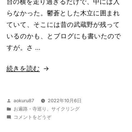
台の横を走り過ぎるだけで、中には入
く
2022/10/18)
らなかった。鬱蒼とした木立に囲まれ
2022/10/18”
ていて、そこには昔の武蔵野が残って
の
いるのかも、とブログにも書いたので
すが。さ …
“多
続きを読む
摩
八
投
aokuru87
2022年10月6日
十
稿
カ
お遍路・寺巡り
、
サイクリング
八
者:
テ
(多
コメントをどうぞ
ヶ
ゴ
摩