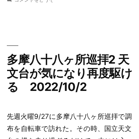
ヶ
ゴ
摩
リ
八
所
ー:
十
巡
八
ヶ
拝
所
多摩八十八ヶ所巡拝2 天
３
巡
多
文台が気になり再度駆け
拝
３
摩
る 2022/10/2
多
丘
摩
丘
陵
陵
先週火曜9/27に多摩八十八ヶ所巡拝で調
を
を
布を自転車で訪れた。その時、国立天文
行
行
く