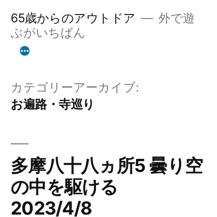
コ
65歳からのアウトドア
外で遊
ン
ぶがいちばん
テ
ン
ツ
カテゴリーアーカイブ:
お遍路・寺巡り
へ
ス
キ
ッ
多摩八十八ヵ所5 曇り空
プ
の中を駆ける
2023/4/8